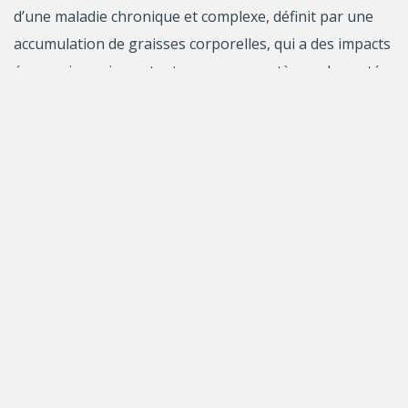
d’une maladie chronique et complexe, définit par une
accumulation de graisses corporelles, qui a des impacts
économiques importants pour nos systèmes de santé
et des conséquences néfastes pour la santé physique
et mentale des personnes vivant avec l’obésité (PVO).
Depuis ces dernières années, plusieurs recherches ont
affiné cette définition, parlant désormais d’obésité à
profils phénotypiques métaboliquement différents
(sains et malsains) avec des impacts différents sur les
parcours de vie des PVO. De plus, la stigmatisation
reliée à l’obésité est aujourd’hui reconnue comme un
problème de société qui nuit au suivi des PVO,
indépendamment de leur poids.
En 2020, les lignes directrices canadiennes pour le suivi