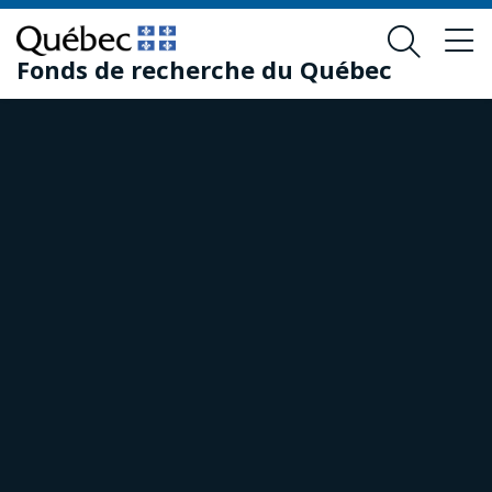
Skip
Skip
to
to
Fonds de recherche du Québec
main
footer
content