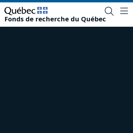
Skip
Skip
to
to
Fonds de recherche du Québec
main
footer
content