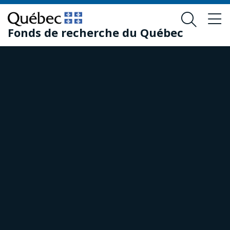
Skip
Skip
to
to
Fonds de recherche du Québec
main
footer
content