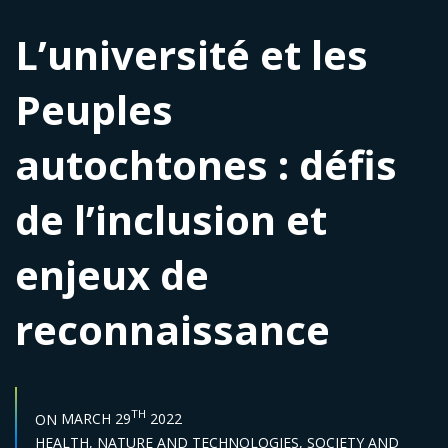
L’université et les
Peuples
autochtones : défis
de l’inclusion et
enjeux de
reconnaissance
START DATE :
TH
ON
MARCH 29
2022
Sector :
HEALTH,
NATURE AND TECHNOLOGIES,
SOCIETY AND