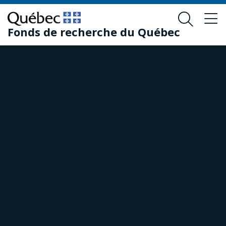
Skip
Skip
to
to
Fonds de recherche du Québec
main
footer
content