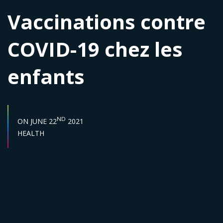
Vaccinations contre
COVID-19 chez les
enfants
START DATE :
ND
ON
JUNE 22
2021
Sector :
HEALTH