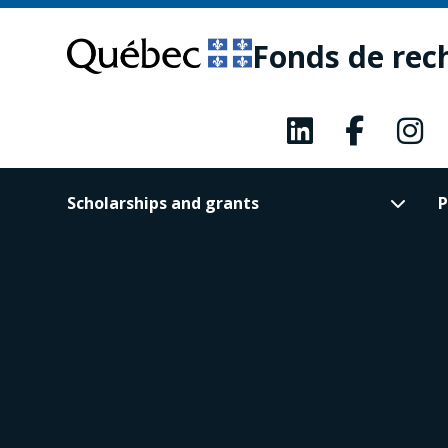
Skip
Skip
to
to
Fonds de rec
main
footer
content
Scholarships and grants
P