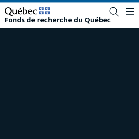
Skip
Skip
to
to
Fonds de recherche du Québec
main
footer
content