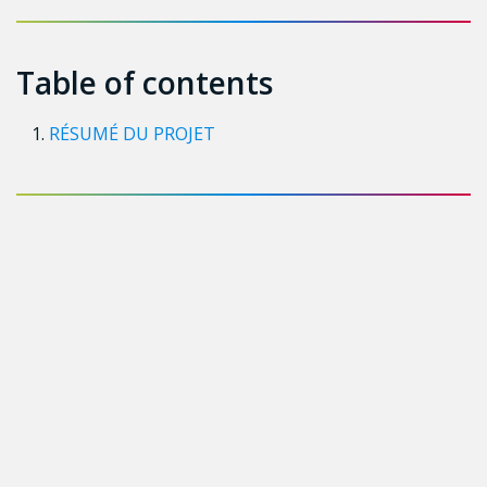
Table of contents
RÉSUMÉ DU PROJET
1. RÉSUMÉ DU PROJET
Introduction
. En 2021, 16% de la population mondiale
vivait avec des incapacités. Malgré l’adoption de la
Convention relative aux droits des personnes
handicapées (2006), les personnes ayant des
incapacités (PAI) se retrouvent souvent en situation
d’exclusion, ce qui créer des inégalités par rapport à