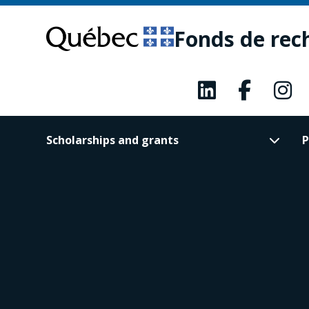
Skip
Skip
to
to
Fonds de rec
main
footer
content
Scholarships and grants
P