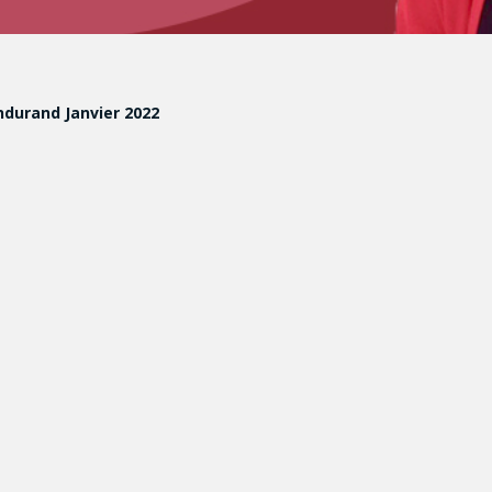
ndurand Janvier 2022
s québécoises et leurs animatrices : quand la post-télévisio