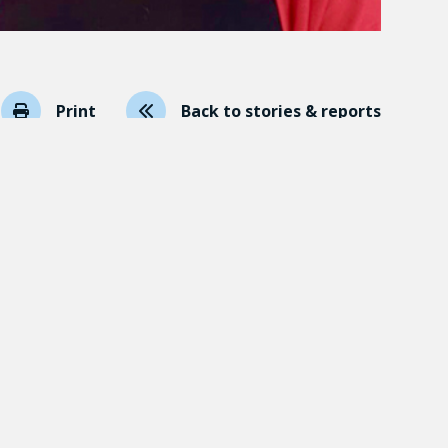
Print
Back to stories & reports
n et le postféminisme convergent