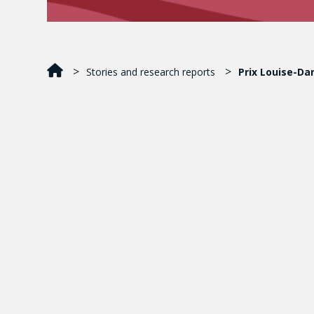
Stories and research reports
Prix Louise-Da
Stéfany Boisvert
Université du Québec à Montréal
Co-autrice
: Anouk Bélanger
Publication primée
:
Les plateformes télévisuelle
Publiée dans :
Recherches féministes