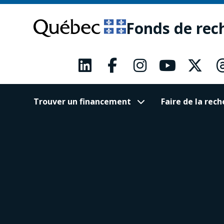
Passer
Passer
au
au
Fonds de rec
contenu
pied
principal
de
page
Trouver un financement
Faire de la re