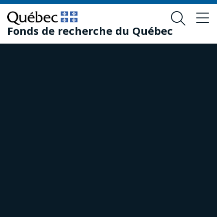
Passer
Passer
au
au
Fonds de recherche du Québec
contenu
pied
principal
de
page