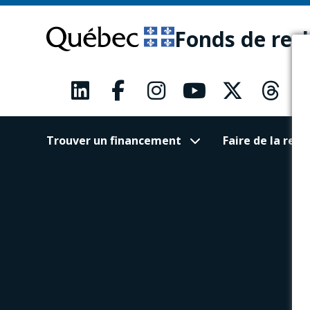
Passer
Passer
au
au
Fonds de rec
contenu
pied
principal
de
page
Trouver un financement
Faire de la re