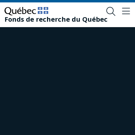
Passer
Passer
au
au
Fonds de recherche du Québec
contenu
pied
principal
de
page