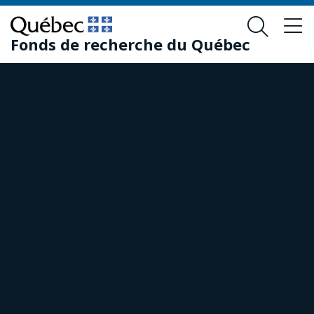
Passer
Passer
au
au
Fonds de recherche du Québec
contenu
pied
principal
de
page