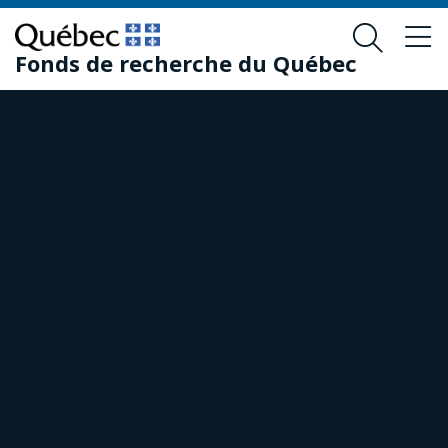
Passer
Passer
au
au
Fonds de recherche du Québec
contenu
pied
principal
de
page