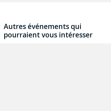
Autres événements qui
pourraient vous intéresser
Webin
le pr
Soutie