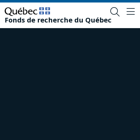
Passer
Passer
au
au
Fonds de recherche du Québec
contenu
pied
principal
de
page