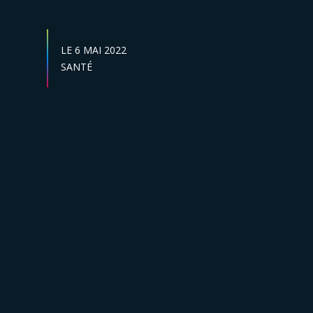
DATE DE DÉBUT :
LE
6 MAI 2022
Secteur :
SANTÉ