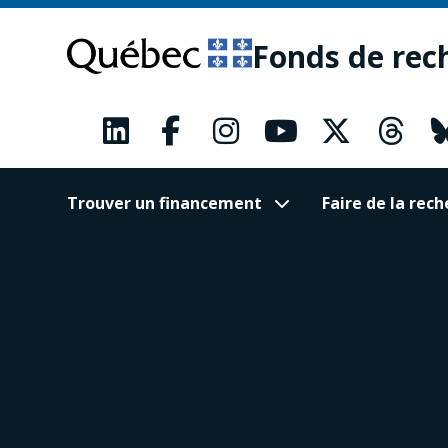
Passer
Passer
au
au
Fonds de rec
contenu
pied
principal
de
page
Trouver un financement
Faire de la re