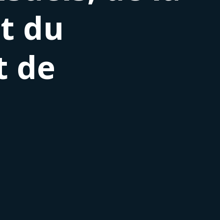
t du
t de