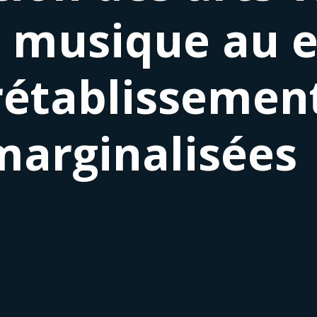
a musique au e
rétablissemen
marginalisées