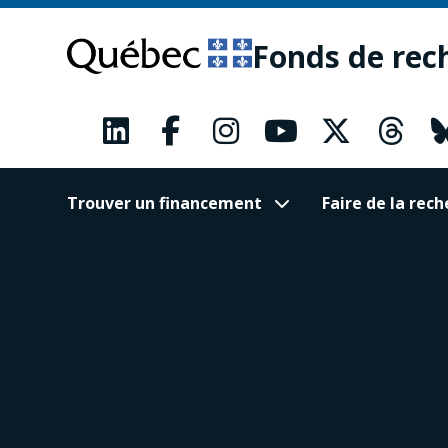
Passer
Passer
au
au
Fonds de rec
contenu
pied
principal
de
page
Trouver un financement
Faire de la re