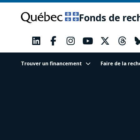
Passer
Passer
au
au
Fonds de rec
contenu
pied
principal
de
page
Trouver un financement
Faire de la re