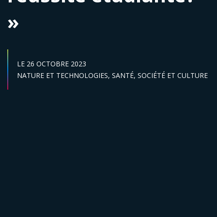
»
DATE DE DÉBUT :
LE
26 OCTOBRE 2023
Secteur :
NATURE ET TECHNOLOGIES,
SANTÉ,
SOCIÉTÉ ET CULTURE