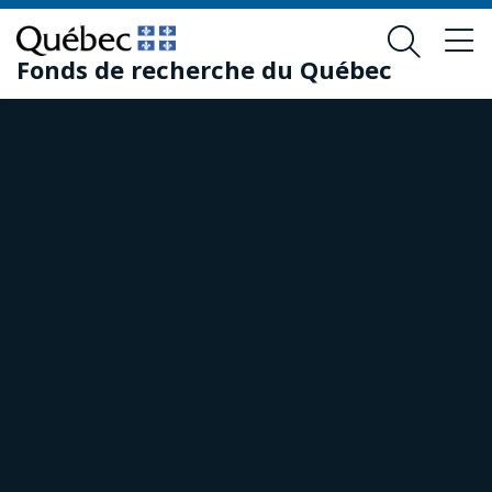
Passer
Passer
au
au
Fonds de recherche du Québec
contenu
pied
principal
de
page