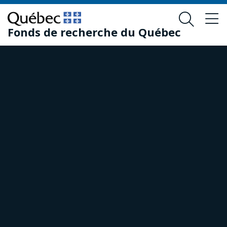
Passer
Passer
au
au
Fonds de recherche du Québec
contenu
pied
principal
de
page