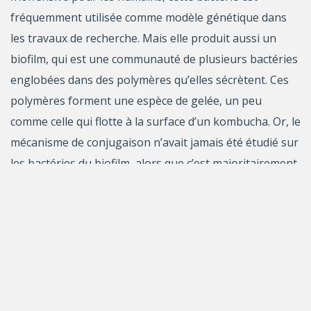
fréquemment utilisée comme modèle génétique dans
les travaux de recherche. Mais elle produit aussi un
biofilm, qui est une communauté de plusieurs bactéries
englobées dans des polymères qu’elles sécrètent. Ces
polymères forment une espèce de gelée, un peu
comme celle qui flotte à la surface d’un kombucha. Or, le
mécanisme de conjugaison n’avait jamais été étudié sur
les bactéries du biofilm, alors que c’est majoritairement
sous cette forme qu’on les trouve dans
l’environnement.
Dans un premier temps, l’équipe de chercheurs a
mélangé des bactéries avec et sans un brin d’ADN en
particulier, pour examiner la fréquence à laquelle celui-
ci serait transféré dans différentes conditions (avec et