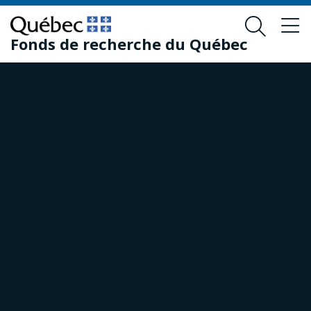
Passer
Passer
au
au
Fonds de recherche du Québec
contenu
pied
principal
de
page