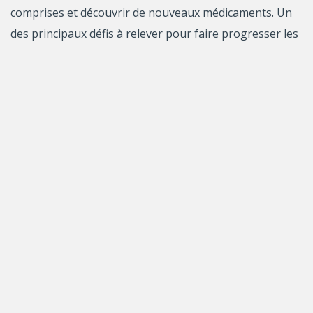
comprises et découvrir de nouveaux médicaments. Un
des principaux défis à relever pour faire progresser les
organes artificiels est de trouver un moyen de les
alimenter. Pour les organes dans notre corps, nous y
parvenons en pompant du sang riche en nutriments et
en oxygène dans un réseau de veines et d’artères.
Nous pouvons copier cette approche en utilisant des
gabarits de vaisseaux sanguins qui sont imprimés en
3D à partir de bonbons durs. Des organes artificiels
peuvent être construits autour de ces gabarits et,
ensuite, les gabarits sont lavés avec de l’eau. Il reste
alors des canaux creux dans lesquels le sang peut être
pompé vers l’organe artificiel. Comme cette approche
utilise des sucres que l’on peut trouver dans toute
cuisine, la création de vaisseaux sanguins de cette