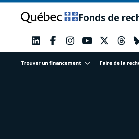
Passer
Passer
au
au
Fonds de rec
contenu
pied
principal
de
page
Trouver un financement
Faire de la re