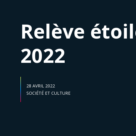
Relève étoil
2022
DATE DE PUBLICATION :
28 AVRIL 2022
Secteur :
SOCIÉTÉ ET CULTURE