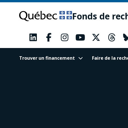
Passer
Passer
au
au
Fonds de rec
contenu
pied
principal
de
page
Trouver un financement
Faire de la re