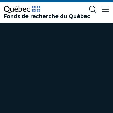
Passer
Passer
au
au
Fonds de recherche du Québec
contenu
pied
principal
de
page