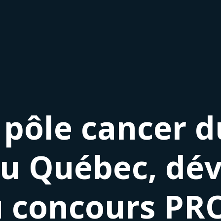
 pôle cancer 
u Québec, dévo
u concours PR