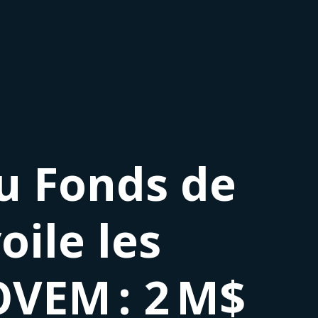
du Fonds de
ile les
OVEM : 2 M$