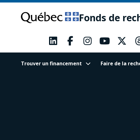
Passer
Passer
au
au
Fonds de rec
contenu
pied
principal
de
page
Trouver un financement
Faire de la re