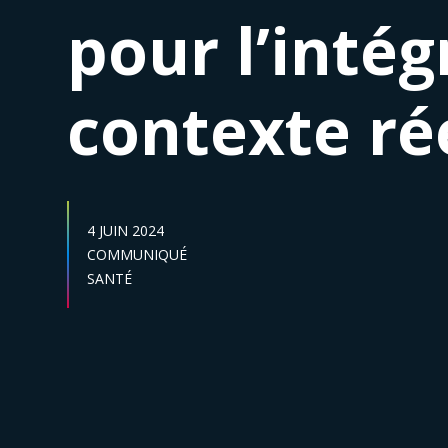
pour l’inté
contexte ré
DATE DE PUBLICATION :
4 JUIN 2024
Catégories :
COMMUNIQUÉ
Secteur :
SANTÉ