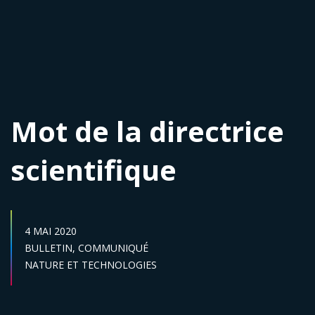
Mot de la directrice
scientifique
DATE DE PUBLICATION :
4 MAI 2020
Catégories :
BULLETIN,
COMMUNIQUÉ
Secteur :
NATURE ET TECHNOLOGIES