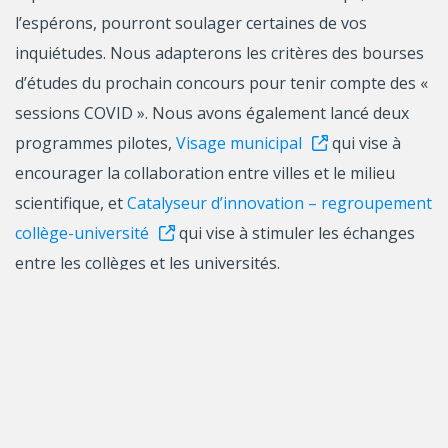
l’espérons, pourront soulager certaines de vos
inquiétudes. Nous adapterons les critères des bourses
d’études du prochain concours pour tenir compte des «
sessions COVID ». Nous avons également lancé deux
programmes pilotes,
Visage municipal
qui vise à
encourager la collaboration entre villes et le milieu
scientifique, et
Catalyseur d’innovation – regroupement
collège-université
qui vise à stimuler les échanges
entre les collèges et les universités.
De plus, le FRQNT a adopté une mesure pour
les
regroupements stratégiques
afin de les aider à
passer au travers de la situation. Puisque des
chercheurs, des étudiants et des associés de recherche
de toutes les universités et de nombreux collèges