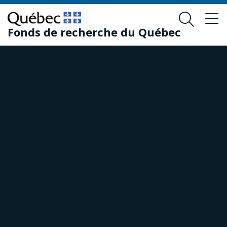
Passer
Passer
au
au
Fonds de recherche du Québec
contenu
pied
principal
de
page