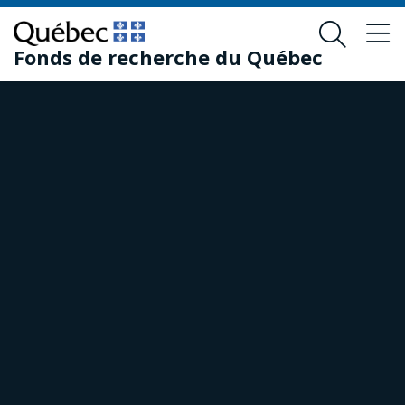
Passer
Passer
au
au
Fonds de recherche du Québec
contenu
pied
principal
de
page