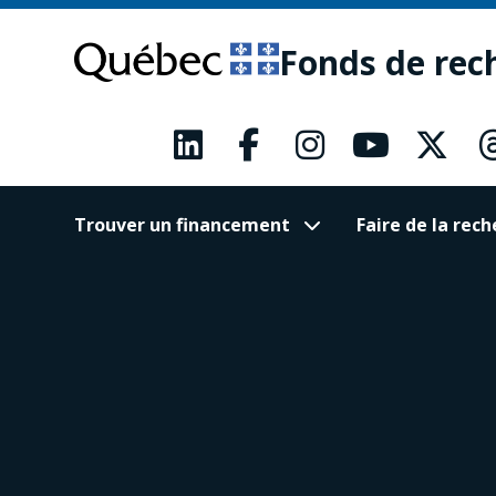
Passer
Passer
au
au
Fonds de rec
contenu
pied
principal
de
page
Trouver un financement
Faire de la re