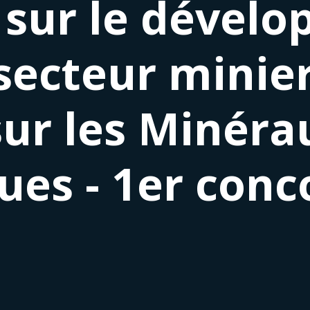
 sur le dével
ecteur minier 
ur les Minérau
ques - 1er conc