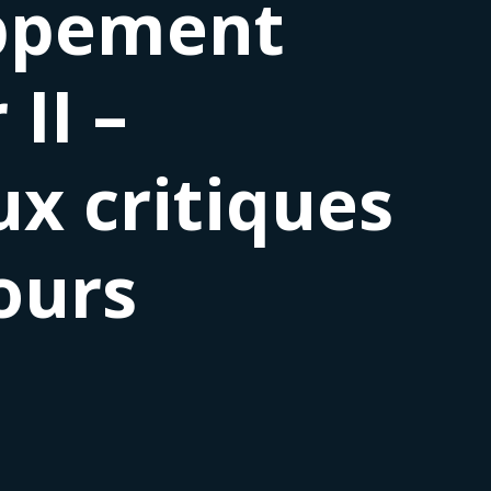
oppement
II –
x critiques
ours