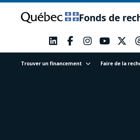
Passer
Passer
au
au
Fonds de rec
contenu
pied
principal
de
page
Trouver un financement
Faire de la re