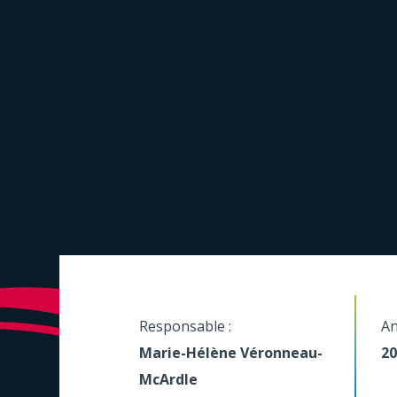
Responsable :
An
Marie-Hélène Véronneau-
20
McArdle