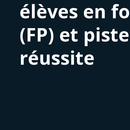
élèves en f
(FP) et pist
réussite