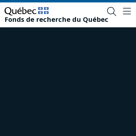
Passer
Passer
au
au
Fonds de recherche du Québec
contenu
pied
principal
de
page