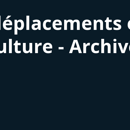
éplacements e
ulture - Archi