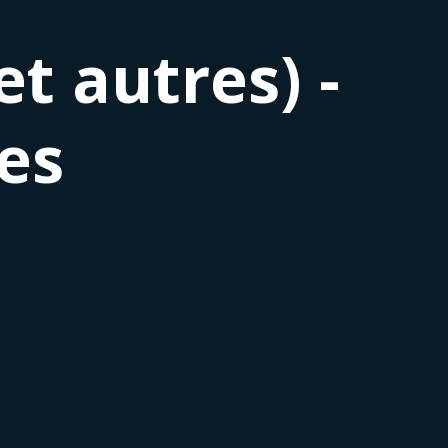
t autres) -
ves