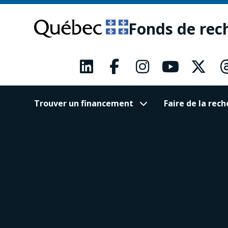
Passer
Passer
au
au
Fonds de rec
contenu
pied
principal
de
page
Trouver un financement
Faire de la re