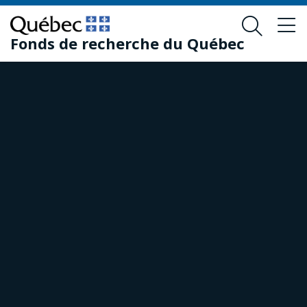
Passer
Passer
au
au
Fonds de recherche du Québec
contenu
pied
principal
de
page