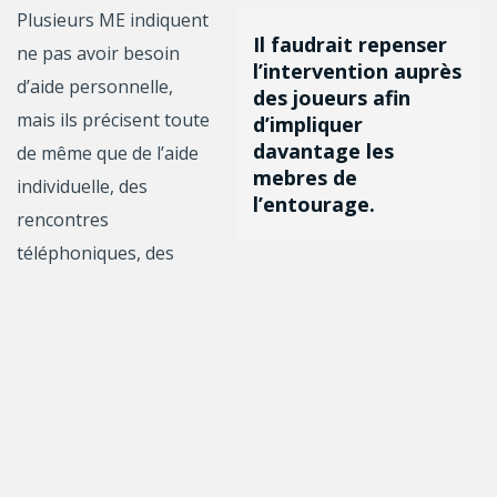
Plusieurs ME indiquent
Il faudrait repenser
ne pas avoir besoin
l’intervention auprès
d’aide personnelle,
des joueurs afin
mais ils précisent toute
d’impliquer
davantage les
de même que de l’aide
mebres de
individuelle, des
l’entourage.
rencontres
téléphoniques, des
groupes de soutien spécifiques à chaque type de ME,
des rencontres préparatoires au retour du joueur
après son traitement et être plus impliqués dans le
traitement du joueur leur serait bénéfique. Il est à
noter que des impacts et des stratégies plus spécifiques
aux conjoints ont pu être identifiés.