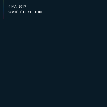
DATE DE PUBLICATION :
4 MAI 2017
Secteur :
SOCIÉTÉ ET CULTURE