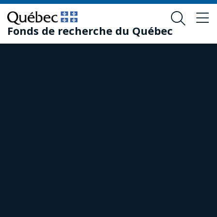
Passer
Passer
au
au
Fonds de recherche du Québec
contenu
pied
principal
de
page