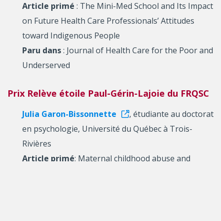
Article primé
: The Mini-Med School and Its Impact
on Future Health Care Professionals’ Attitudes
toward Indigenous People
Paru dans
: Journal of Health Care for the Poor and
Underserved
Prix Relève étoile Paul-Gérin-Lajoie du FRQSC
Julia Garon-Bissonnette
, étudiante au doctorat
en psychologie, Université du Québec à Trois-
Rivières
Article primé
: Maternal childhood abuse and
neglect predicts offspring development in early
childhood: The roles of reflective functioning and
child sexa
Paru dans
: Child Abuse & Neglect – Elsevier