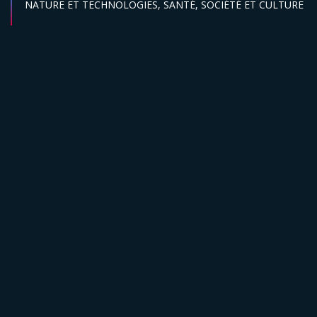
Secteur :
NATURE ET TECHNOLOGIES,
SANTÉ,
SOCIÉTÉ ET CULTURE