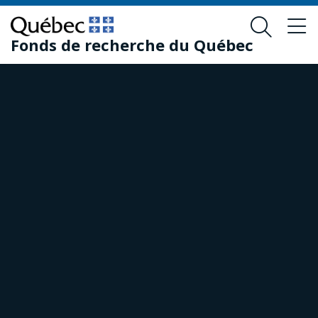
Passer
Passer
au
au
Fonds de recherche du Québec
contenu
pied
principal
de
page