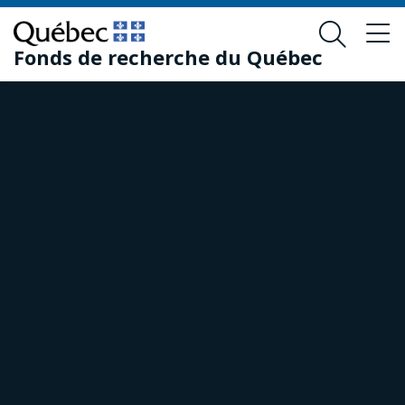
Passer
Passer
au
au
Fonds de recherche du Québec
contenu
pied
principal
de
page