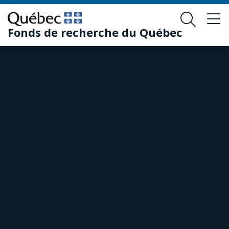
Passer
Passer
au
au
Fonds de recherche du Québec
contenu
pied
principal
de
page