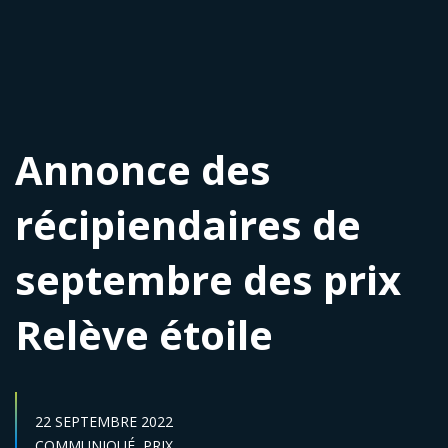
Annonce des
récipiendaires de
septembre des prix
Relève étoile
DATE DE PUBLICATION :
22 SEPTEMBRE 2022
Catégories :
COMMUNIQUÉ,
PRIX