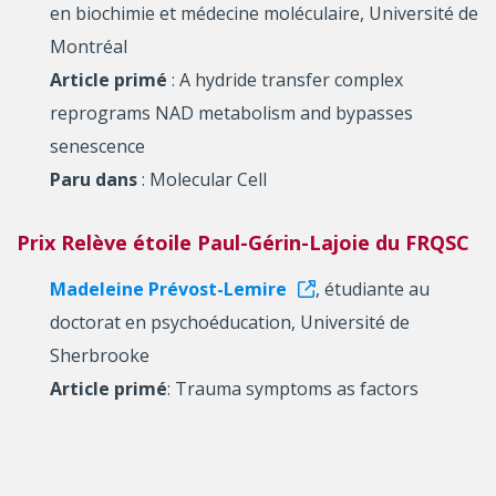
en biochimie et médecine moléculaire, Université de
Montréal
Article primé
: A hydride transfer complex
reprograms NAD metabolism and bypasses
senescence
Paru dans
: Molecular Cell
Prix Relève étoile Paul-Gérin-Lajoie du FRQSC
Madeleine Prévost-Lemire
, étudiante au
doctorat en psychoéducation, Université de
Sherbrooke
Article primé
: Trauma symptoms as factors
associated with early motherhood among young
women who had contact with child protective
services