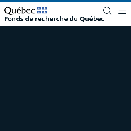
Passer
Passer
au
au
Fonds de recherche du Québec
contenu
pied
principal
de
page