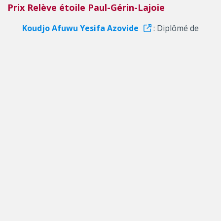
Prix Relève étoile Paul-Gérin-Lajoie
Koudjo Afuwu Yesifa Azovide
: Diplômé de
doctorat en administration et politique de
l’éducation, Université Laval
Article primé
: Impact of Teachers’ Professional
Development on the Reading Achievement of
Canadian Allophone Students
Paru dans
: Canadian Journal of Educational
Administration and Policy
Le concours Relève étoile fait la promotion des
carrières en recherche et vise à reconnaître l’excellence
des travaux réalisés par les étudiants et les étudiantes
de niveau universitaire, les postdoctorants et
postdoctorantes et les membres d’un ordre