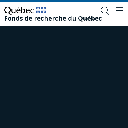
Passer
Passer
au
au
Fonds de recherche du Québec
contenu
pied
principal
de
page