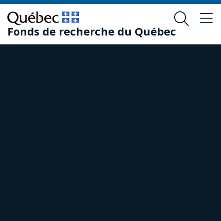
Passer
Passer
au
au
Fonds de recherche du Québec
contenu
pied
principal
de
page