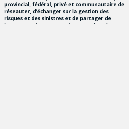
provincial, fédéral, privé et communautaire de
réseauter, d’échanger sur la gestion des
risques et des sinistres et de partager de
bonnes pratiques pour mieux protéger la
population et les biens essentiels.
DÉTAILS
Autres événements qui