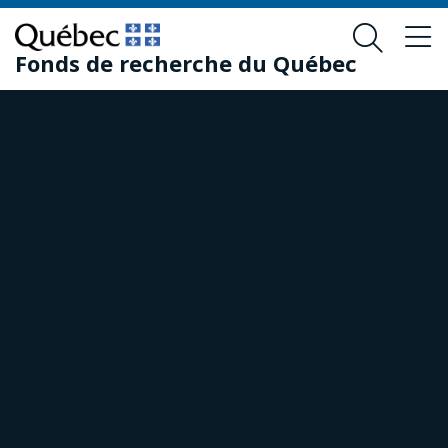
Passer
Passer
au
au
Fonds de recherche du Québec
contenu
pied
principal
de
page