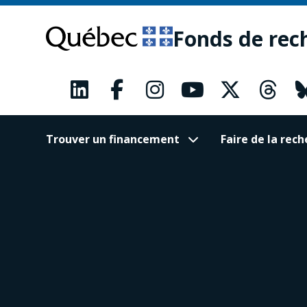
Passer
Passer
au
au
Fonds de rec
contenu
pied
principal
de
page
Trouver un financement
Faire de la re