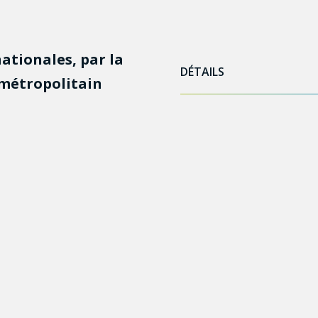
ationales, par la
DÉTAILS
métropolitain
Webinaire Q&R sur le
programme Soutien aux