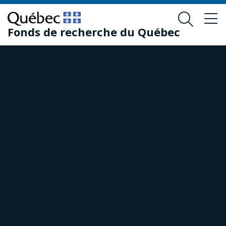
Passer
Passer
au
au
Fonds de recherche du Québec
contenu
pied
principal
de
page