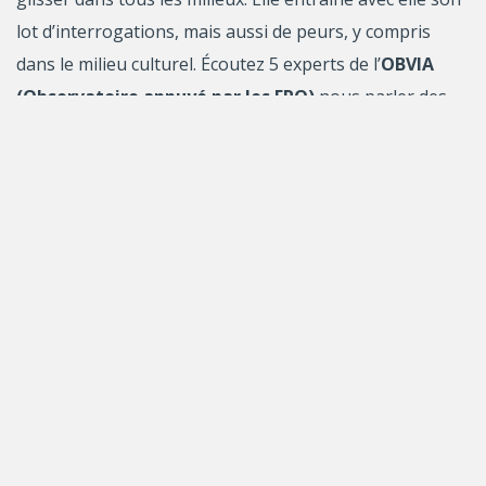
lot d’interrogations, mais aussi de peurs, y compris
dans le milieu culturel. Écoutez 5 experts de l’
OBVIA
(Observatoire appuyé par les FRQ)
nous parler des
enjeux et des opportunités des IA génératives dans
leur domaine respectif que sont l’animation, la
musique, le livre, les médias et la propriété
intellectuelle!
DÉTAILS