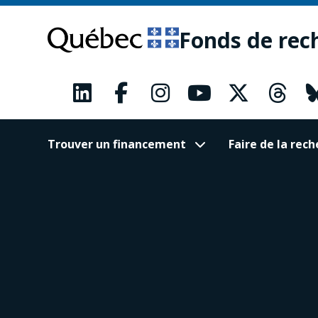
Passer
Passer
au
au
Fonds de rec
contenu
pied
principal
de
page
Trouver un financement
Faire de la re