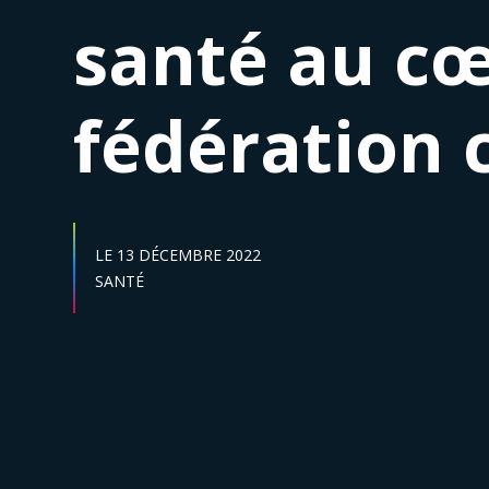
santé au cœ
fédération
DATE DE DÉBUT :
LE
13 DÉCEMBRE 2022
Secteur :
SANTÉ