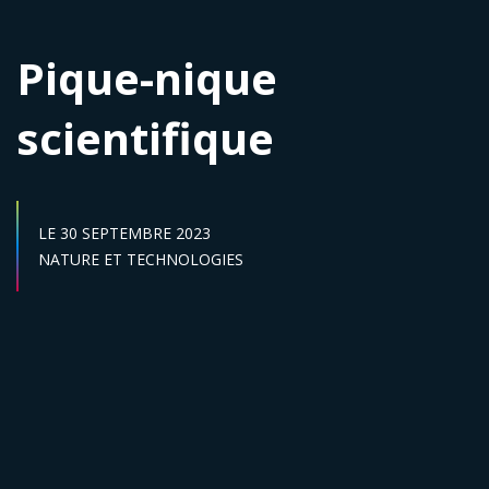
Pique-nique
scientifique
DATE DE DÉBUT :
LE
30 SEPTEMBRE 2023
Secteur :
NATURE ET TECHNOLOGIES