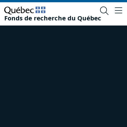
Passer
Passer
au
au
Fonds de recherche du Québec
contenu
pied
principal
de
page