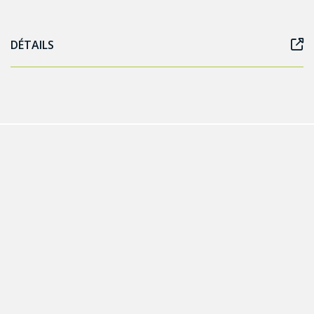
DÉTAILS
Autres événements qui
pourraient vous intéresser