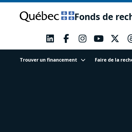
Passer
Passer
au
au
Fonds de rec
contenu
pied
principal
de
page
Trouver un financement
Faire de la re