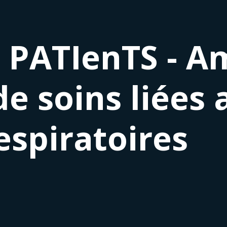
PATIenTS - Am
de soins liées
espiratoires