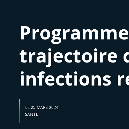
Programme 
trajectoire 
infections r
DATE DE DÉBUT :
LE
25 MARS 2024
Secteur :
SANTÉ