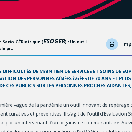
ESOGER
n Socio-GÉRiatrique (
) : Un outil
Imp
élé pr…
S DIFFICULTÉS DE MAINTIEN DE SERVICES ET SOINS DE S
ION DES PERSONNES AÎNÉES ÂGÉES DE 70 ANS ET PLUS (
 DE CES PUBLICS SUR LES PERSONNES PROCHES AIDANTES
ière vague de la pandémie un outil innovant de repérage d
ient curatives et préventives. Il s’agit de l’outil d’Évaluation
e par un intervenant d’un organisme communautaire. Au vu de
 et évaluer une version améliorée d’
ESOGER
pour lutter cont