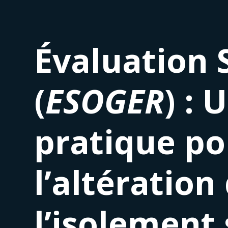
Évaluation 
(
ESOGER
) : 
pratique po
l’altération
l’isolement