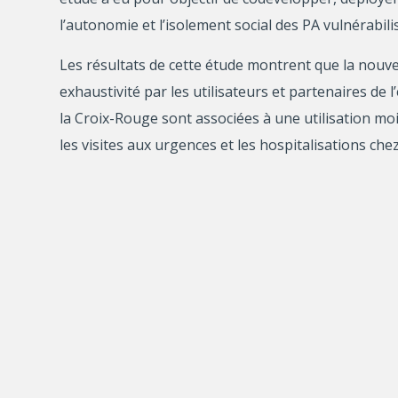
l’autonomie et l’isolement social des PA vulnérabil
Les résultats de cette étude montrent que la nouvel
exhaustivité par les utilisateurs et partenaires de
la Croix-Rouge sont associées à une utilisation m
les visites aux urgences et les hospitalisations che
Étant donné la hausse future des besoins de prise
dans le continuum de soins et services de santé. Un
l’organisation du travail et à l’infrastructure tech
Intégré dans un outil informatisé et optimisé,
ESO
rapide et régulière ainsi qu’un suivi des risques de
continuum des services et soins de santé d’un acte
vulnérables.
Chercheur principal