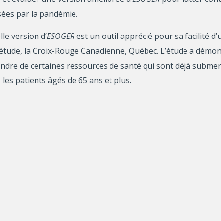
isées par la pandémie.
le version d’
ESOGER
est un outil apprécié pour sa facilité d’u
 l’étude, la Croix-Rouge Canadienne, Québec. L’étude a démont
oindre de certaines ressources de santé qui sont déjà subme
z les patients âgés de 65 ans et plus.
 en charge des PA à domicile,
ESOGER
pourrait être un outil a
e nouvelle recherche pourrait porter sur la cocréation et l’
nique du CIUSSS Centre-Sud-de-l’île-de-Montréal qui a démontr
GER
pourrait répondre aux besoins des professionnels de sant
 santé des PA dans ce secteur. Une future recherche pourrait 
ur de santé publique et mesurer son efficience à prendre en