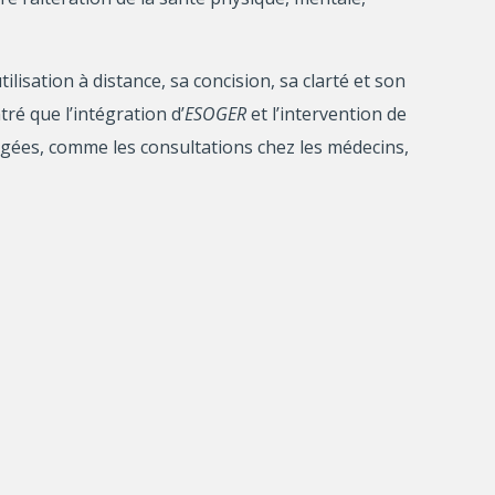
tilisation à distance, sa concision, sa clarté et son
ré que l’intégration d’
ESOGER
et l’intervention de
rgées, comme les consultations chez les médecins,
méliorant l’efficacité de la prise en charge des PA
adaptation de l’outil au fonctionnement, à
é un intérêt pour l’outil.
é et travailleurs sociaux d’avoir une évaluation
évaluer la capacité d’
ESOGER
à s’intégrer dans le
 charge efficacement et rapidement les PA les plus