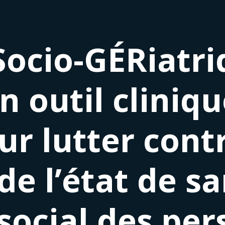
Socio-GÉRiatr
Un outil cliniq
ur lutter cont
 de l’état de s
 social des pe