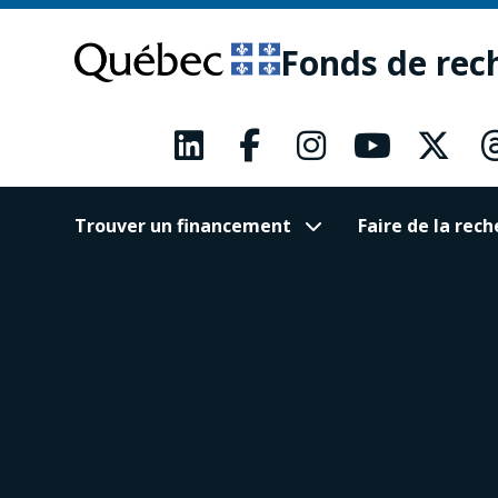
Passer
Passer
au
au
Fonds de rec
contenu
pied
principal
de
page
Trouver un financement
Faire de la re