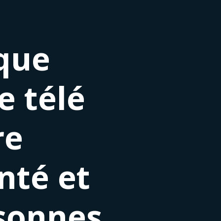
ique
ue télé
re
anté et
rsonnes