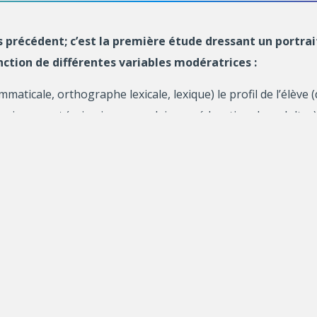
 précédent; c’est la première étude dressant un portrai
ction de différentes variables modératrices :
aticale, orthographe lexicale, lexique) le profil de l’élève 
enseignement (primaire, secondaire ou éducation des adultes). 
ologie des erreurs détaillée, à une taxonomie des technique
es antérieurs.
majeures. Premièrement, le codage des erreurs, la technique
sairement apprécié des élèves, n’engendre pas des révisions s
hnique rétroactive utilisée, on ne peut pas s’attendre à des 
ns écrites plus d’une fois par étape et s’ils ne révisent pas
urs enseignants.
ns l’enseignement du français au Québec. Elle remet aussi 