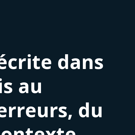
écrite dans
is au
erreurs, du
contexte