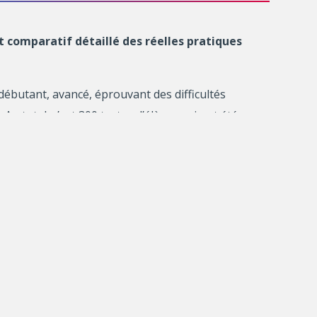
t comparatif détaillé des réelles pratiques
(débutant, avancé, éprouvant des difficultés
Au total, c’est 300 textes d’élèves qui ont été
s rétroactives des enseignants et à une taxonomie
 rétroactive
Cette recherche
atisfaisantes.
promet des
résultats
 systématiquement
retombées
majeures dans
l’enseignement
en question les