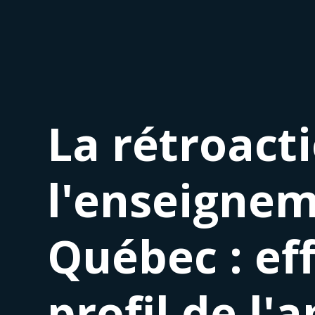
La rétroacti
l'enseignem
Québec : eff
profil de l