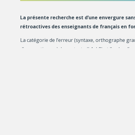
La présente recherche est d’une envergure sans
rétroactives des enseignants de français en fon
La catégorie de l’erreur (syntaxe, orthographe gramm
d’apprentissage), le contexte (L1, L2) et l’ordre d’
minutieusement analysés grâce à une grille de typ
des révisions des erreurs, toutes adaptés d’ouvrag
Le projet nous a permis de tirer deux conclusions 
indirecte la plus utilisée, mais qui n’est pas néces
Deuxièmement, il ressort que, quelle que soit la tec
satisfaisants si les élèves ne font pas de productio
leurs textes suite à la rétroaction corrective de le
Cette recherche promet des retombées majeures da