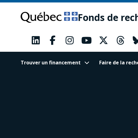
Passer
Passer
au
au
Fonds de rec
contenu
pied
principal
de
page
Trouver un financement
Faire de la re