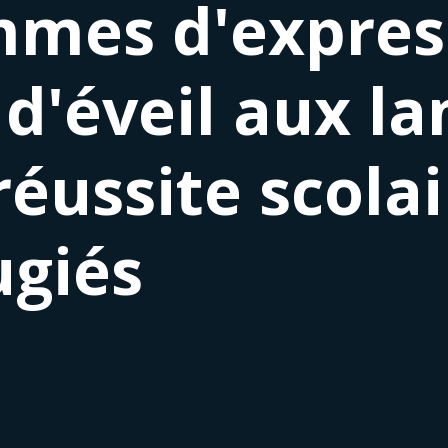
mmes d'expres
 d'éveil aux l
réussite scola
ugiés