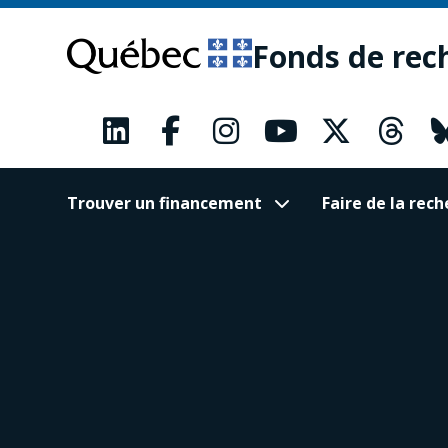
Passer
Passer
au
au
Fonds de rec
contenu
pied
principal
de
page
Trouver un financement
Faire de la re