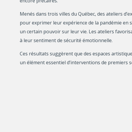
encore précaires.
Menés dans trois villes du Québec, des ateliers d’ex
pour exprimer leur expérience de la pandémie en sym
un certain pouvoir sur leur vie. Les ateliers favoris
à leur sentiment de sécurité émotionnelle.
Ces résultats suggèrent que des espaces artistiques
un élément essentiel d’interventions de premiers so
début des crises, afin de restaurer la sécurité émo
Chercheuse principale
Cécile Rousseau, Université McGill
Résumé
Rapport de recherche