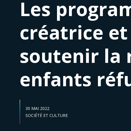
Les progra
créatrice et
soutenir la 
enfants réf
DATE DE PUBLICATION :
30 MAI 2022
Secteur :
SOCIÉTÉ ET CULTURE