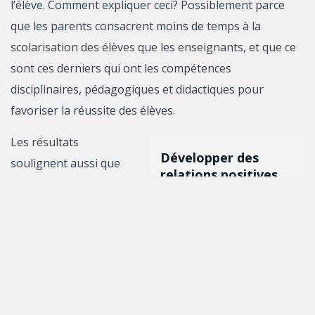
l’élève. Comment expliquer ceci? Possiblement parce
que les parents consacrent moins de temps à la
scolarisation des élèves que les enseignants, et que ce
sont ces derniers qui ont les compétences
disciplinaires, pédagogiques et didactiques pour
favoriser la réussite des élèves.
Les résultats
Développer des
soulignent aussi que
relations positives
certains élèves sont
avec ses pairs
plus à risque d’être
devient une
motivation
démotivés et de moins
importante à
bien réussir que
l’adolescence.
d’autres. C’est
notamment le cas de
ceux qui perçoivent recevoir peu de soutien non