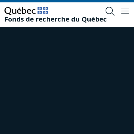
Passer
Passer
au
au
Fonds de recherche du Québec
contenu
pied
principal
de
page