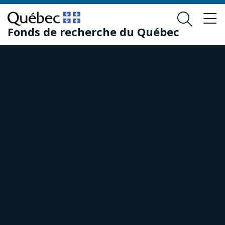
Passer
Passer
au
au
Fonds de recherche du Québec
contenu
pied
principal
de
page