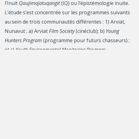
l’Inuit
Qaujimajatuqangit
(IQ) ou l’épistémologie inuite.
L’étude s’est concentrée sur les programmes suivants
au sein de trois communautés différentes : 1) Arviat,
Nunavut : a) Arviat
Film Society
(cinéclub); b)
Young
Hunters Program
(programme pour futurs chasseurs) ;
et c)
Youth Environmental Monitoring
Program
(programme de surveillance de l’environnement pour
les jeunes); 2) Pond Inlet, Nunavut : Compétences
élargies pour l’étude de la qualité de l’eau; et 3)
Sanikiluaq, Nunavut :
Arctic Eider Society
, leur trousse
éducative sur la glace de mer arctique, telle qu’elle a été
testée dans certaines communautés du Nunavik.
Les résultats suggèrent que les jeunes Inuits et leurs
mentors ont constaté que les programmes ont permis
de renforcer leur autonomie, en leur offrant à la fois la