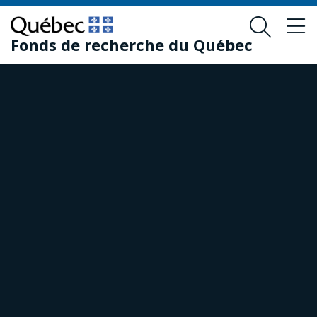
Passer
Passer
au
au
Fonds de recherche du Québec
contenu
pied
principal
de
page